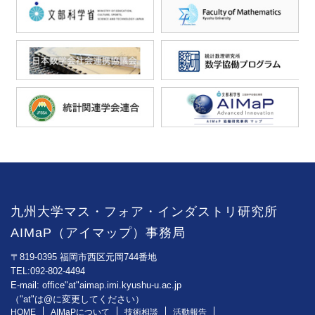
九州大学マス・フォア・インダストリ研究所
AIMaP（アイマップ）事務局
〒819-0395 福岡市西区元岡744番地
TEL:092-802-4494
E-mail: office"at"aimap.imi.kyushu-u.ac.jp
（"at"は@に変更してください）
HOME
AIMaPについて
技術相談
活動報告